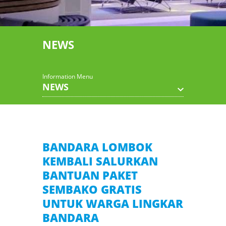
NEWS
Information Menu
NEWS
BANDARA LOMBOK
KEMBALI SALURKAN
BANTUAN PAKET
SEMBAKO GRATIS
UNTUK WARGA LINGKAR
BANDARA