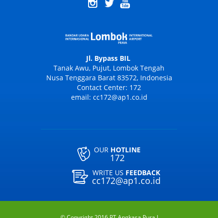
Jl. Bypass BIL
Tanak Awu, Pujut, Lombok Tengah
Nusa Tenggara Barat 83572, Indonesia
Contact Center: 172
email: cc172@ap1.co.id
OUR
HOTLINE
172
WRITE US
FEEDBACK
cc172@ap1.co.id
© Copyright 2016 PT Angkasa Pura I