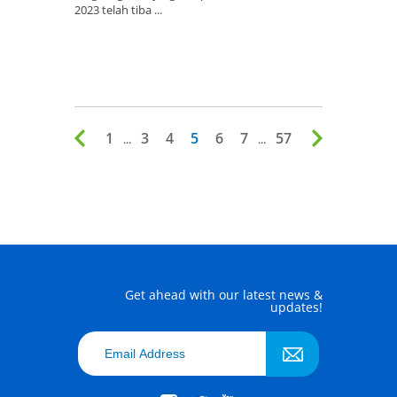
2023 telah tiba ...
1
3
4
5
6
7
57
...
...
Get ahead with our latest news &
updates!