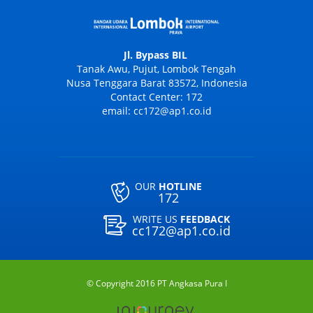
Jl. Bypass BIL
Tanak Awu, Pujut, Lombok Tengah
Nusa Tenggara Barat 83572, Indonesia
Contact Center: 172
email: cc172@ap1.co.id
OUR
HOTLINE
172
WRITE US
FEEDBACK
cc172@ap1.co.id
© Copyright 2016 PT Angkasa Pura I