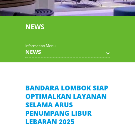
NEWS
Information Menu
NEWS
BANDARA LOMBOK SIAP
OPTIMALKAN LAYANAN
SELAMA ARUS
PENUMPANG LIBUR
LEBARAN 2025