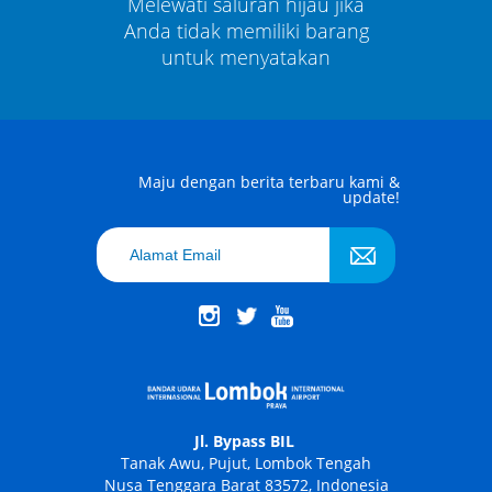
au jika
Melewati saluran hijau jika
Melewa
 barang
Anda tidak memiliki barang
Anda t
kan
untuk menyatakan
un
Maju dengan berita terbaru kami &
update!
Jl. Bypass BIL
Tanak Awu, Pujut, Lombok Tengah
Nusa Tenggara Barat 83572, Indonesia