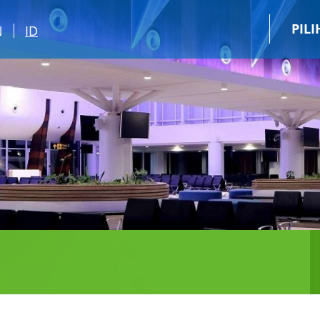
PIL
N
ID